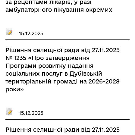
будівель і споруд об'єктів
за рецептами лікарів, у разі
енергогенеруючих підприємств,
амбулаторного лікування окремих
установ і організацій» в межах
груп населення та за певними
населеного пункту селища Дубове
категоріями захворювань на 2024-
на території Дубівської селищної
2027 роки затвердженої рішенням
15.12.2025
ради.»
28-ї сесії 8-го скликання №913 від 24
грудня 2023 року (зі змінами 39-ї
Рішення селищної ради від 27.11.2025
сесії 8-го скликання №1158 від 15
№ 1235 «Про затвердження
травня 2025 року)»
Програми розвитку надання
соціальних послуг в Дубівській
територіальній громаді на 2026-2028
роки»
15.12.2025
Рішення селищної ради від 27.11.2025