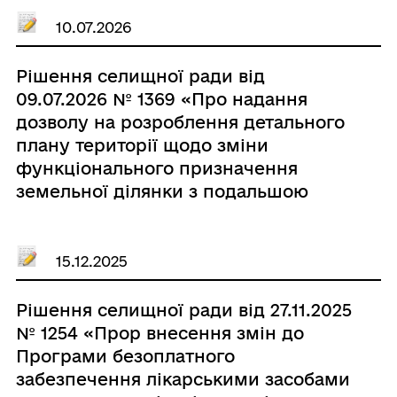
10.07.2026
Рішення селищної ради від
09.07.2026 № 1369 «Про надання
дозволу на розроблення детального
плану території щодо зміни
функціонального призначення
земельної ділянки з подальшою
зміною цільового призначення
земельної ділянки з земель «для
розміщення та експлуатації
15.12.2025
основних, підсобних і допоміжних
будівель та споруд підприємств
Рішення селищної ради від 27.11.2025
переробної промисловості» на землі
№ 1254 «Прор внесення змін до
«для розміщення, будівництва,
Програми безоплатного
експлуатації та обслуговування
забезпечення лікарськими засобами