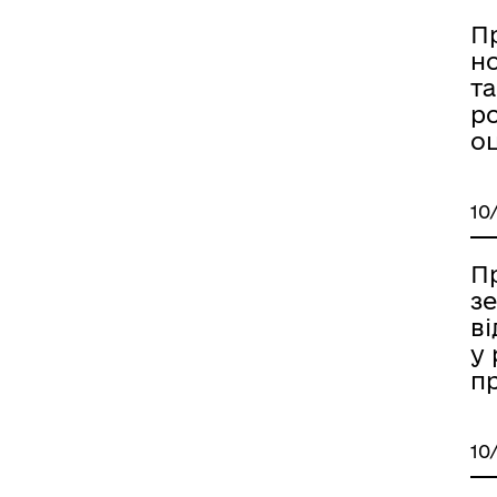
П
н
та
р
оц
10
П
з
в
у 
п
10