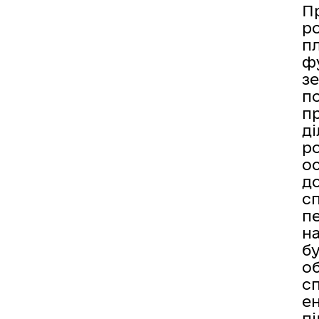
П
р
пл
ф
зе
п
п
ді
ро
ос
д
с
п
на
бу
об
сп
е
пі