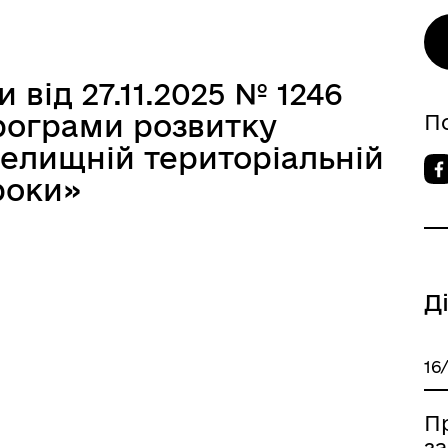
від 27.11.2025 № 1246
рограми розвитку
П
селищній територіальній
роки»
Д
16
П
з