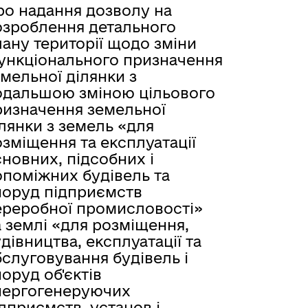
ро надання дозволу на
озроблення детального
ану території щодо зміни
ункціонального призначення
мельної ділянки з
одальшою зміною цільового
ризначення земельної
лянки з земель «для
зміщення та експлуатації
новних, підсобних і
опоміжних будівель та
поруд підприємств
ереробної промисловості»
 землі «для розміщення,
дівництва, експлуатації та
слуговування будівель і
оруд об'єктів
нергогенеруючих
дприємств, установ і