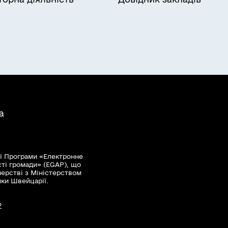
а
ї Програми «Електронне
сті громади» (EGAP), що
нерстві з Міністерством
мки Швейцарії.
?