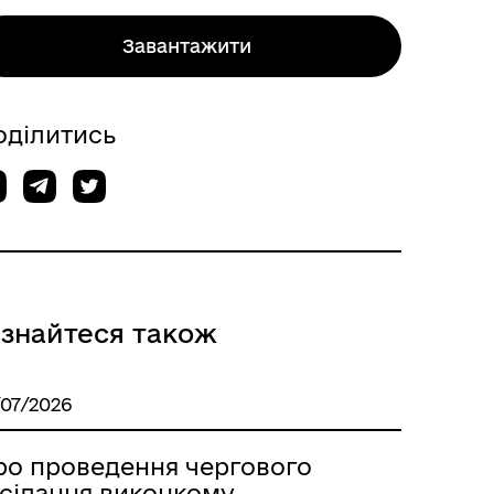
Завантажити
оділитись
ізнайтеся також
/07/2026
ро проведення чергового
асідання виконкому