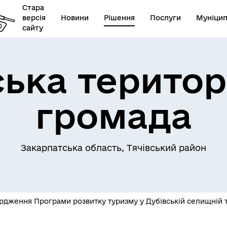
Стара
версія
Новини
Рішення
Послуги
Муніцип
сайту
ська територ
громада
Закарпатська область, Тячівський район
рдження Програми розвитку туризму у Дубівській селищній т