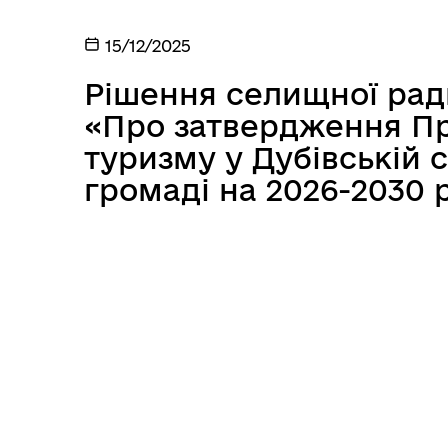
Реалізація субпроєкту
"Надзвичайної кредитної
15/12/2025
програми для відновлення
України"
Рішення селищної ради 
«Про затвердження П
туризму у Дубівській 
громаді на 2026-2030 
Портал місцевих податків
Дубівської громади