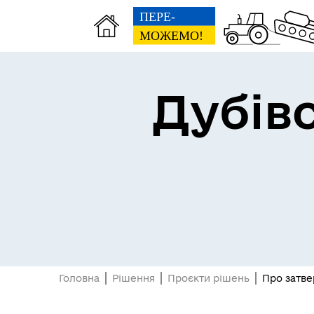
Дубів
Проєкт “SAFE AND
PROTECTED”: Спільна безпека
без кордонів!
Головна
Рішення
Проєкти рішень
Про затве