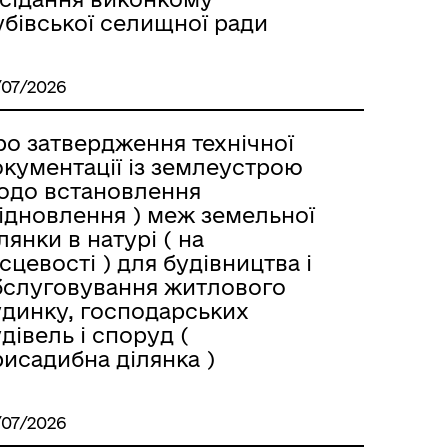
убівської селищної ради
/07/2026
ро затвердження технічної
окументації із землеустрою
одо встановлення
відновлення ) меж земельної
лянки в натурі ( на
сцевості ) для будівництва і
бслуговування житлового
удинку, господарських
дівель і споруд (
исадибна ділянка )
/07/2026