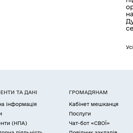
ор
н
Ду
с
Ус
ЕНТИ ТА ДАНІ
ГРОМАДЯНАМ
на інформація
Кабінет мешканця
и
Послуги
нти (НПА)
Чат-бот «СВОЇ»
торна діяльність
Довідник закладів