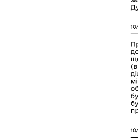
Д
10
П
д
щ
(
ді
мі
о
б
бу
пр
10