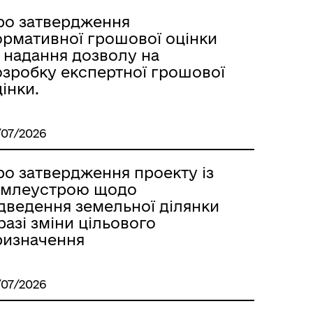
ро затвердження
ормативної грошової оцінки
 надання дозволу на
озробку експертної грошової
інки.
/07/2026
ро затвердження проекту із
емлеустрою щодо
ідведення земельної ділянки
разі зміни цільового
ризначення
/07/2026