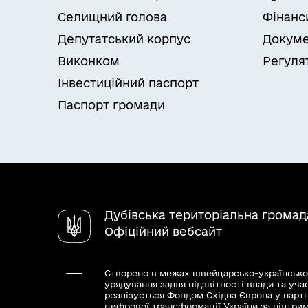
Селищний голова
Фінанс
Депутатський корпус
Докуме
Виконком
Регуля
Інвестиційний паспорт
Паспорт громади
Дубівська територіальна громад
Офіційний вебсайт
Створено в межах швейцарсько-українсько
урядування задля підзвітності влади та уча
реалізується Фондом Східна Європа у парт
цифрової трансформації України за підтри