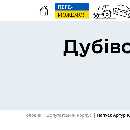
Дубів
Проєкт “SAFE AND
PROTECTED”: Спільна безпека
без кордонів!
Реалізація субпроєкту
"Надзвичайної кредитної
програми для відновлення
України"
Головна
Депутатський корпус
Лапчак Артур 
Портал місцевих податків
Дубівської громади