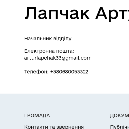
Лапчак Арт
Національний скринінг
здоров’я 40+ у КНП "Дубівська
лікарня".
Начальник відділу
Електронна пошта:
arturlapchak33@gmail.com
Телефон: +380680053322
ГРОМАДА
ДОКУМ
Контакти та звернення
Публіч