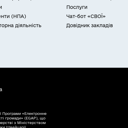
и
Послуги
нти (НПА)
Чат-бот «СВОЇ»
торна діяльність
Довідник закладів
а
ї Програми «Електронне
сті громади» (EGAP), що
нерстві з Міністерством
мки Швейцарії.