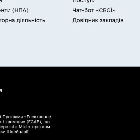
и
Послуги
нти (НПА)
Чат-бот «СВОЇ»
торна діяльність
Довідник закладів
а
ї Програми «Електронне
сті громади» (EGAP), що
нерстві з Міністерством
мки Швейцарії.