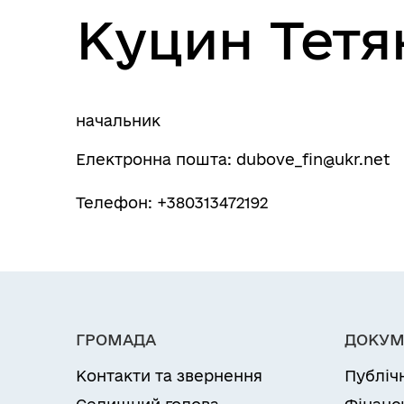
Куцин Тетя
Національний скринінг
здоров’я 40+ у КНП "Дубівська
лікарня".
начальник
Електронна пошта: dubove_fin@ukr.net
Телефон: +380313472192
ГРОМАДА
ДОКУМ
Контакти та звернення
Публіч