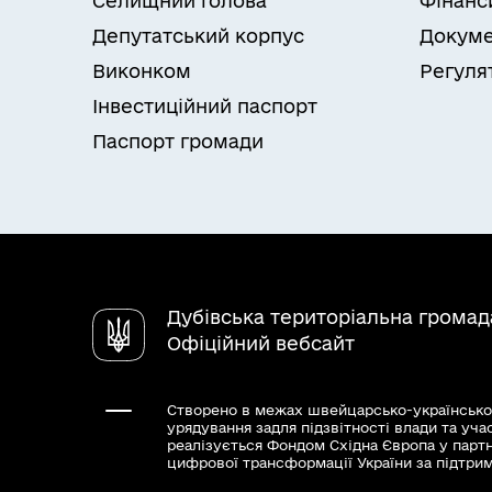
Селищний голова
Фінанс
Депутатський корпус
Докуме
Виконком
Регуля
Інвестиційний паспорт
Паспорт громади
Дубівська територіальна громад
Офіційний вебсайт
Створено в межах швейцарсько-українсько
урядування задля підзвітності влади та уча
реалізується Фондом Східна Європа у парт
цифрової трансформації України за підтри