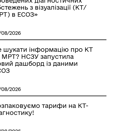
роведених діагностичних
стежень з візуалізації (КТ/
РТ) в ЕСОЗ»
/08/2026
е шукати інформацію про КТ
а МРТ? НСЗУ запустила
овий дашборд із даними
СОЗ
/08/2026
озпаковуємо тарифи на КТ-
агностику!