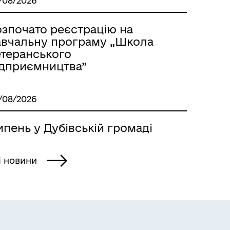
/08/2026
озпочато реєстрацію на
авчальну програму „Школа
етеранського
ідприємництва”
/08/2026
пень у Дубівській громаді
і новини