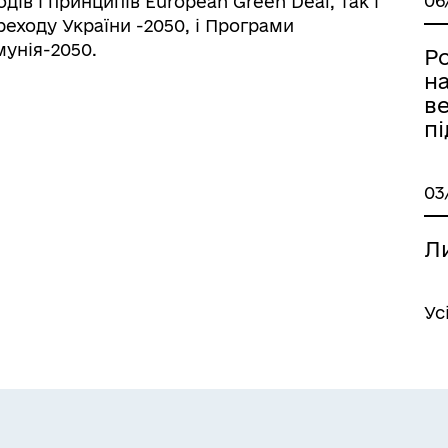
06
дів і принципів European Green Deal, так і
еходу України -2050, і Програми
унія-2050.
Р
н
в
п
03
Ли
Ус