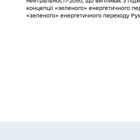
нейтральності-2050, що випливає з підхо
концепції «зеленого» енергетичного пер
«зеленого» енергетичного переходу Рум