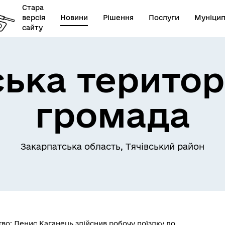
Стара
версія
Новини
Рішення
Послуги
Муніцип
сайту
ська територ
громада
Закарпатська область, Тячівський район
во: Денис Каганець здійснив робочу поїздку до