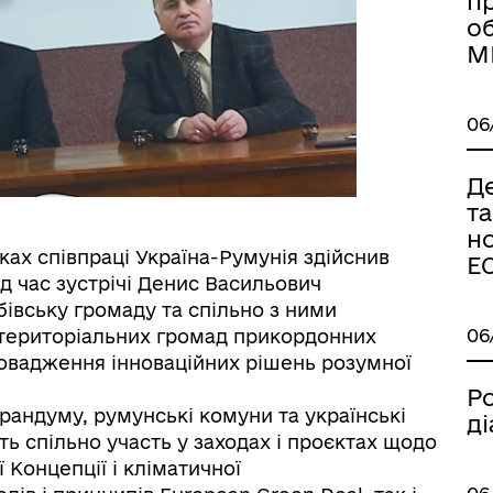
п
об
М
06
Д
т
н
ах співпраці Україна-Румунія здійснив
Е
ід час зустрічі Денис Васильович
івську громаду та спільно з ними
06
територіальних громад прикордонних
провадження інноваційних рішень розумної
Р
рандуму, румунські комуни та українські
ді
ь спільно участь у заходах і проєктах щодо
 Концепції і кліматичної