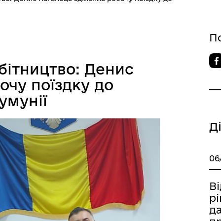
П
бітництво: Денис
очу поїздку до
умунії
Д
06
Ві
р
д