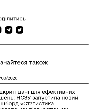
оділитись
ізнайтеся також
/08/2026
дкриті дані для ефективних
ішень: НСЗУ запустила новий
ашборд «Статистика