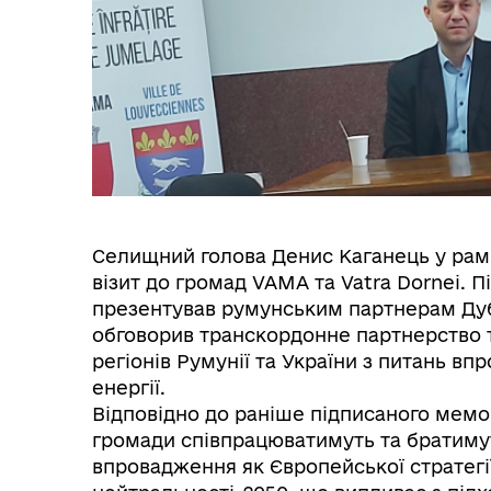
Селищний голова Денис Каганець у рамк
візит до громад VAMA та Vatra Dornei. П
презентував румунським партнерам Дуб
обговорив транскордонне партнерство 
регіонів Румунії та України з питань в
енергії.
Відповідно до раніше підписаного мемо
громади співпрацюватимуть та братимут
впровадження як Європейської стратегії