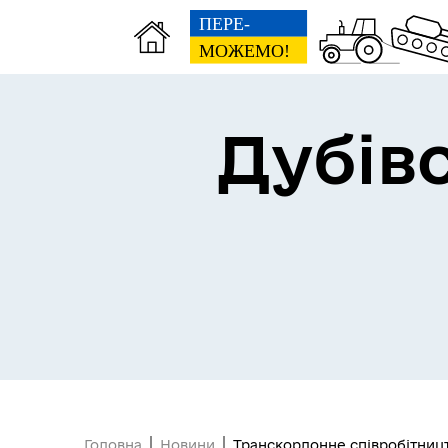
Дубів
Проєкт “SAFE AND
PROTECTED”: Спільна безпека
без кордонів!
Реалізація субпроєкту
"Надзвичайної кредитної
програми для відновлення
України"
Головна
Новини
Транскордонне співробітницт