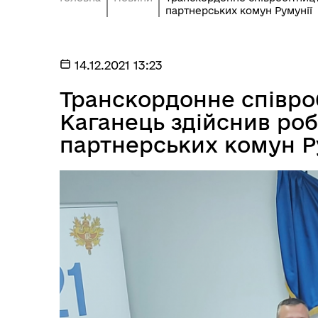
партнерських комун Румунії
14.12.2021 13:23
Транскордонне співро
Портал місцевих податків
Каганець здійснив роб
Дубівської громади
партнерських комун Р
Національний скринінг
здоров’я 40+ у КНП "Дубівська
лікарня".