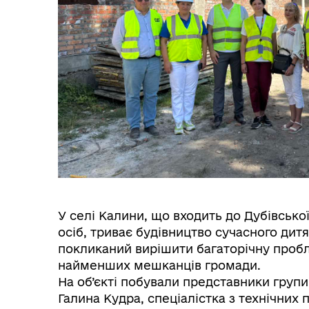
Національний скринінг
здоров’я 40+ у КНП "Дубівська
лікарня".
У селі Калини, що входить до Дубівсько
осіб, триває будівництво сучасного дитя
покликаний вирішити багаторічну пробл
найменших мешканців громади.
На об’єкті побували представники групи
Галина Кудра, спеціалістка з технічних