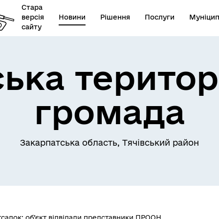
Стара
версія
Новини
Рішення
Послуги
Муніцип
сайту
ська територ
громада
Закарпатська область, Тячівський район
садок: об’єкт відвідали представники ПРООН