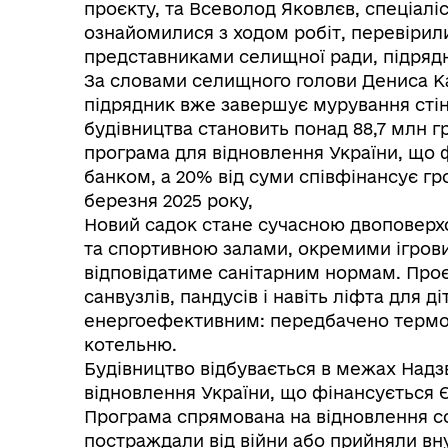
проєкту, та Всеволод Яковлєв, спеціаліс
ознайомилися з ходом робіт, перевірили 
представниками селищної ради, підрядно
За словами селищного голови Дениса Каг
підрядник вже завершує мурування стін 
будівництва становить понад 88,7 млн 
програма для відновлення України, що
банком, а 20% від суми співфінансує гр
березня 2025 року,
Новий садок стане сучасною двоповерх
та спортивною залами, окремими ігров
відповідатиме санітарним нормам. Про
санвузлів, пандусів і навіть ліфта для 
енергоефективним: передбачено термоіз
котельню.
Будівництво відбувається в межах Надз
відновлення України, що фінансується
Програма спрямована на відновлення со
постраждали від війни або прийняли вн