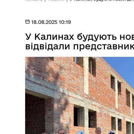
Реалізація субпроєкту
"Надзвичайної кредитної
18.08.2025 10:19
програми для відновлення
України"
У Калинах будують нов
відвідали представн
Портал місцевих податків
Дубівської громади