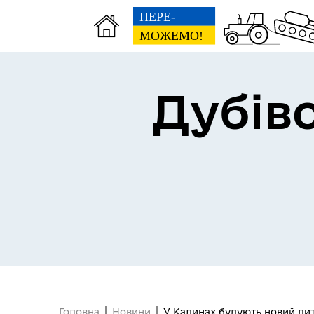
Дубів
Проєкт “SAFE AND
PROTECTED”: Спільна безпека
без кордонів!
Головна
Новини
У Калинах будують новий дит