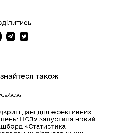
оділитись
ізнайтеся також
/08/2026
дкриті дані для ефективних
ішень: НСЗУ запустила новий
ашборд «Статистика