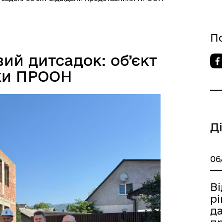
П
ий дитсадок: об’єкт
ики ПРООН
Д
06
Ві
р
д