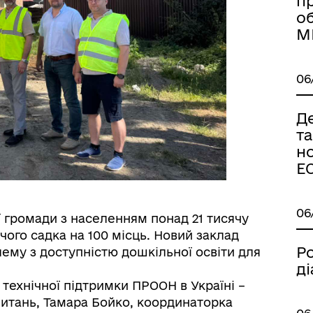
п
об
М
06
Д
т
н
Е
06
ї громади з населенням понад 21 тисячу
чого садка на 100 місць. Новий заклад
Р
ему з доступністю дошкільної освіти для
ді
 технічної підтримки ПРООН в Україні –
 питань, Тамара Бойко, координаторка