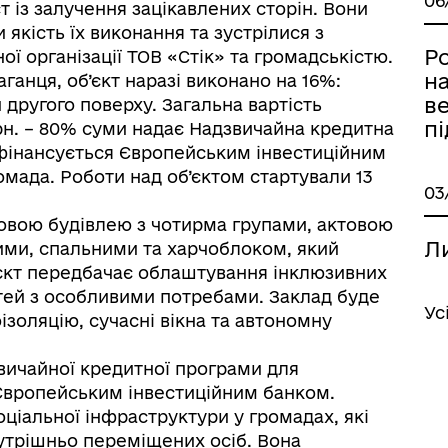
06
т із залучення зацікавлених сторін. Вони
якість їх виконання та зустрілися з
Р
ї організації ТОВ «Стік» та громадськістю.
н
анця, об’єкт наразі виконано на 16%:
в
другого поверху. Загальна вартість
п
грн. – 80% суми надає Надзвичайна кредитна
 фінансується Європейським інвестиційним
омада. Роботи над об’єктом стартували 13
03
овою будівлею з чотирма групами, актовою
Ли
ими, спальними та харчоблоком, який
єкт передбачає облаштування інклюзивних
дітей з особливими потребами. Заклад буде
Ус
оляцію, сучасні вікна та автономну
вичайної кредитної програми для
 Європейським інвестиційним банком.
ціальної інфраструктури у громадах, які
утрішньо переміщених осіб. Вона