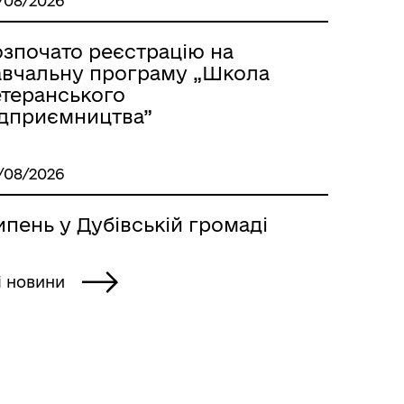
/08/2026
озпочато реєстрацію на
авчальну програму „Школа
етеранського
ідприємництва”
/08/2026
пень у Дубівській громаді
і новини