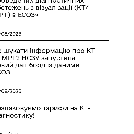
роведених діагностичних
стежень з візуалізації (КТ/
РТ) в ЕСОЗ»
/08/2026
е шукати інформацію про КТ
а МРТ? НСЗУ запустила
овий дашборд із даними
СОЗ
/08/2026
озпаковуємо тарифи на КТ-
агностику!