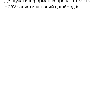
Де шукати інформацію про КТ та МРТ?
НСЗУ запустила новий дашборд із
даними ЕСОЗ
06/08/2026
Розпаковуємо тарифи на КТ-
діагностику!
06/08/2026
Розпочато реєстрацію на навчальну
програму „Школа ветеранського
підприємництва”
03/08/2026