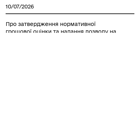
10/07/2026
Про затвердження нормативної
грошової оцінки та надання дозволу на
розробку експертної грошової оцінки.
10/07/2026
Про затвердження проекту із
землеустрою щодо відведення
земельної ділянки у разі зміни цільового
призначення
10/07/2026
Про надання дозволу на розроблення