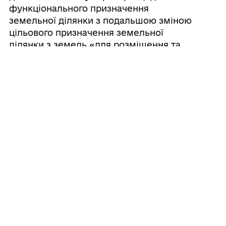
функціонального призначення
земельної ділянки з подальшою зміною
цільового призначення земельної
ділянки з земель «для розміщення та
експлуатації основних, підсобних і
допоміжних будівель та споруд
підприємств переробної
промисловості» на землі «для
розміщення, будівництва, експлуатації
та обслуговування будівель і споруд
об'єктів енергогенеруючих підприємств,
установ і організацій» в межах
населеного пункту селища Дубове на
території Дубівської селищної ради.
Усі рішення