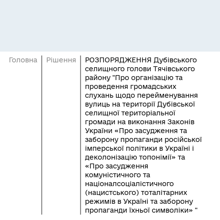
Головна
Рішення
РОЗПОРЯДЖЕННЯ Дубівського
селищного голови Тячівського
району "Про організацію та
проведення громадських
слухань щодо перейменування
вулиць на території Дубівської
селищної територіальної
громади на виконання Законів
України «Про засудження та
заборону пропаганди російської
імперської політики в Україні і
деколонізацію топонімії» та
«Про засудження
комуністичного та
націоналсоціалістичного
(нацистського) тоталітарних
режимів в Україні та заборону
пропаганди їхньої символіки» "